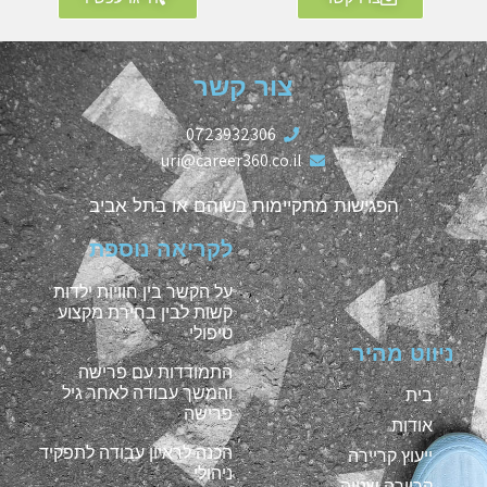
צור קשר
0723932306
uri@career360.co.il
הפגישות מתקיימות בשוהם או בתל אביב
לקריאה נוספת
על הקשר בין חוויות ילדות
קשות לבין בחירת מקצוע
טיפולי
ניווט מהיר
התמודדות עם פרישה
והמשך עבודה לאחר גיל
בית
פרישה
אודות
הכנה לראיון עבודה לתפקיד
ייעוץ קריירה
ניהולי
קריירה שנייה