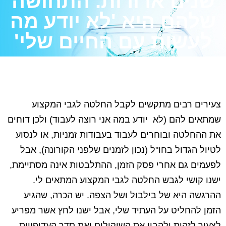
שנים ארורות. התחושה
שלהם היא 'לא יודע מה
לעשות עם החיים שלי'
צעירים רבים מתקשים לקבל החלטה לגבי המקצוע
שמתאים להם (לא יודע במה אני רוצה לעבוד) ולכן דוחים
את ההחלטה ובוחרים לעבוד בעבודות זמניות, או לנסוע
לטיול הגדול בחו"ל (נכון לזמנים שלפני הקורונה), אבל
לפעמים גם אחרי פסק הזמן, ההתלבטות אינה מסתיימת,
ישנו קושי לגבש החלטה לגבי המקצוע המתאים לי.
ההרגשה היא של בילבול ושל הצפה. יש הכרה, שהגיע
הזמן להחליט על העתיד שלי, אבל ישנו לחץ אשר מפריע
לצעיר לזהות ולהבין את השיקולים ואת סדר העדיפויות