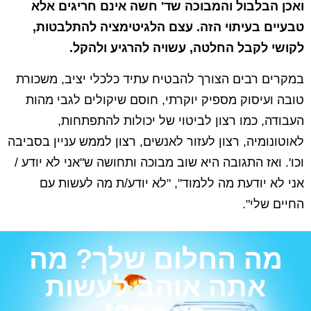
ואכן הבלבול והמבוכה שד' חשה אינם חריגים אלא
טבעיים בעיתוי הזה. עצם הלגיטימציה להתלבטות,
לקושי לקבל החלטה, עשויה להרגיע ולהקל.
במקרים רבים הצורך להבטיח עתיד כלכלי יציב, משכורת
טובה ועיסוק מספיק יוקרתי, חוסם שיקולים לגבי מהות
העבודה, כמו רצון לביטוי של יכולות להתפתחות,
לאוטונומיה, רצון לעזור לאנשים, רצון לממש עניין בסביבה
וכו'. ואז התגובה היא שוב מבוכה ותחושה ש"אני לא יודע /
אני לא יודעת מה ללמוד", "לא יודע/ת מה לעשות עם
החיים שלי".
מה החלום שלך? מה
אתה אוהב לעשות