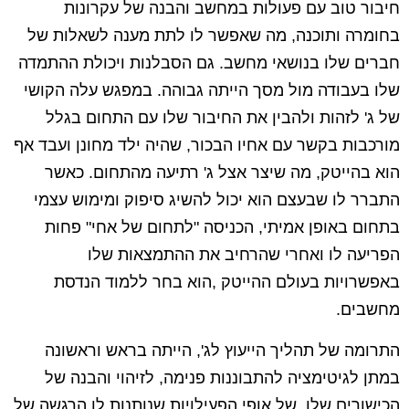
חיבור טוב עם פעולות במחשב והבנה של עקרונות
בחומרה ותוכנה, מה שאפשר לו לתת מענה לשאלות של
חברים שלו בנושאי מחשב. גם הסבלנות ויכולת ההתמדה
שלו בעבודה מול מסך הייתה גבוהה. במפגש עלה הקושי
של ג' לזהות ולהבין את החיבור שלו עם התחום בגלל
מורכבות בקשר עם אחיו הבכור, שהיה ילד מחונן ועבד אף
הוא בהייטק, מה שיצר אצל ג' רתיעה מהתחום. כאשר
התברר לו שבעצם הוא יכול להשיג סיפוק ומימוש עצמי
בתחום באופן אמיתי, הכניסה "לתחום של אחי" פחות
הפריעה לו ואחרי שהרחיב את ההתמצאות שלו
באפשרויות בעולם ההייטק ,הוא בחר ללמוד הנדסת
מחשבים.
התרומה של תהליך הייעוץ לג', הייתה בראש וראשונה
במתן לגיטימציה להתבוננות פנימה, לזיהוי והבנה של
הכישורים שלו, של אופי הפעילויות שנותנות לו הרגשה של