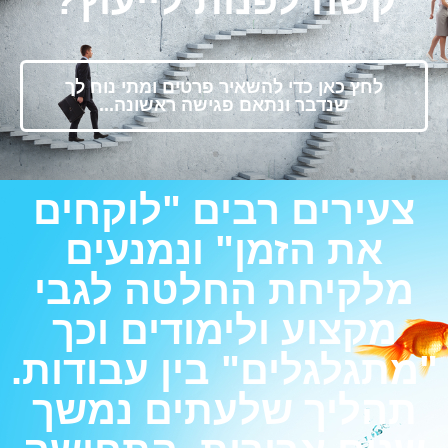
קשה לפנות לייעוץ?
לחץ כאן כדי להשאיר פרטים ומתי נוח לך
שנדבר ונתאם פגישה ראשונה...
צעירים רבים "לוקחים
את הזמן" ונמנעים
מלקיחת החלטה לגבי
מקצוע ולימודים וכך
"מתגלגלים" בין עבודות.
תהליך שלעתים נמשך