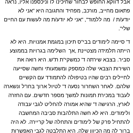
אבל דווקא החופש לבחור שחיכינו לו וניכספנו אליו, נראה
פתאום מחייב, מורכב, מפחיד והתגובה היא "אני לא
יודע/ת / מה ללמוד", "אני לא יודע/ת מה לעשות עם החיים
שלי".
ד' סיימה לימודים בבי"ס תיכון במגמת אמנויות. היא לא
הייתה תלמידה מצטיינת ,אך השלימה בגרויות בממוצע
סביר. בצבא שירתה ד' כמשקי"ת ת"ש. היא רואה את
השירות הצבאי שלה כמספק ומשמעותי וחשה שסייעה
לחיילים רבים שהיו בטיפולה להתמודד עם הקשיים
שלהם. לאחר השחרור נסעה ד' לטיול ארוך בחו"ל ונשארה
לעבוד במכירת תמונות למשך מספר חדשים. עם החזרה
לארץ, הרגישה ד' שהיא אמורה להחליט לגבי עבודה
ולימודים. היא לא חשה התלהבות סביבה המחשבה
להתחיל פרק של לימודים והתחלה של קריירה. לא היה
ברור לה מה הכיוון שלה. היא התלבטה לגבי האפשרות