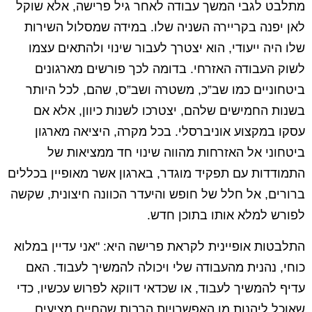
מתלבט לגבי המשך עבודה לאחר גיל פרישה, אלא שוקל
לאן יפנה בקריירה השניה שלו. במידה שמסלול השירות
שלו היה ייעודי, הוא יצטרך לעבור שינוי ולהתאים עצמו
לשוק העבודה האזרחי. בדומה לכך פורשים מארגונים
ביטחוניים כמו שב”כ, משטרה ושב”ס, שהם, לכל היותר
בשנות החמישים שלהם, יצטרכו לשנות כיוון, אלא אם
עסקו במקצוע אוניברסלי. בכל מקרה, היציאה מארגון
ביטחוני אל האזרחות מהווה שינוי חד ממציאות של
התמודדות עם תפקיד מוגדר, בארגון אשר מאופיין בכללים
ברורים, אל חלל של חופש והיעדר הכוונה חיצונית, שקשה
לפורש למלא אותו בתוכן חדש.
התלבטות אופיינית לקראת פרישה היא: "אני עדיין במלוא
כוחי, נהנית מהעבודה שלי ויכולה להמשיך לעבוד. האם
עדיף להמשיך לעבוד, או שכדאי דווקא לפרוש עכשיו, כדי
שאוכל ליהנות מן האפשרויות הרבות שהחיים מציעים