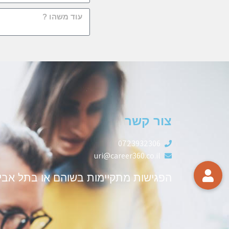
צור קשר
0723932306
uri@career360.co.il
הפגישות מתקיימות בשוהם או בתל אבי