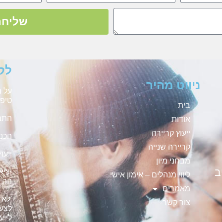
שליחה
לק
ניווט מהיר
על ה
טיפו
בית
התמו
אודות
ייעוץ קריירה
הכנה
קריירה שנייה
ייעו
מבחני מיון
ב
יציא
ליווי מנהלים – אימון אישי
ההיי
מאמרים
'לא 
צור קשר
לצעי
לייע