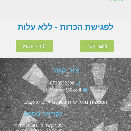
לפגישת הכרות - ללא עלות
צרו קשר
חייגו עכשיו
צור קשר
0723932306
uri@career360.co.il
הפגישות מתקיימות בשוהם או בתל אביב
לקריאה נוספת
על הקשר בין חוויות ילדות
קשות לבין בחירת מקצוע