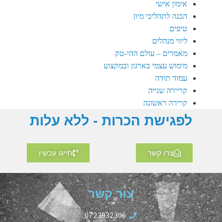
אימון אישי
הכנה לתהליכי מיון
טיפים
ליווי מנהלים
מאמרים – עולם ההי-טק
מימוש עצמי בארגון ובמקצוע
עמוד תודה
קריירה שנייה
קרירה ראשונה
לפגישת הכרות - ללא עלות
צרו קשר
חייגו עכשיו
צור קשר
0723932306