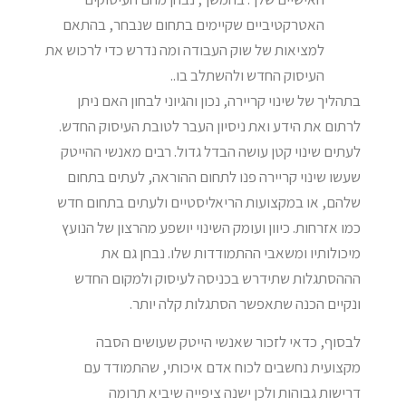
האטרקטיביים שקיימים בתחום שנבחר, בהתאם
למציאות של שוק העבודה ומה נדרש כדי לרכוש את
העיסוק החדש ולהשתלב בו..
בתהליך של שינוי קריירה, נכון והגיוני לבחון האם ניתן
לרתום את הידע ואת ניסיון העבר לטובת העיסוק החדש.
לעתים שינוי קטן עושה הבדל גדול. רבים מאנשי ההייטק
שעשו שינוי קריירה פנו לתחום ההוראה, לעתים בתחום
שלהם, או במקצועות הריאליסטיים ולעתים בתחום חדש
כמו אזרחות. כיוון ועומק השינוי יושפע מהרצון של הנועץ
מיכולותיו ומשאבי ההתמודדות שלו. נבחן גם את
הההסתגלות שתידרש בכניסה לעיסוק ולמקום החדש
ונקיים הכנה שתאפשר הסתגלות קלה יותר.
לבסוף, כדאי לזכור שאנשי הייטק שעושים הסבה
מקצועית נחשבים לכוח אדם איכותי, שהתמודד עם
דרישות גבוהות ולכן ישנה ציפייה שיביא תרומה