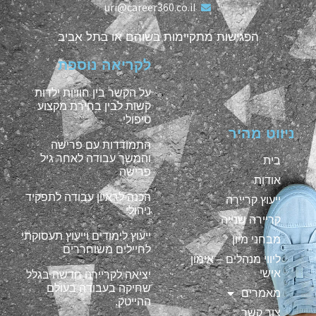
uri@career360.co.il
הפגישות מתקיימות בשוהם או בתל אביב
לקריאה נוספת
על הקשר בין חוויות ילדות
קשות לבין בחירת מקצוע
טיפולי
ניווט מהיר
התמודדות עם פרישה
והמשך עבודה לאחר גיל
בית
פרישה
אודות
הכנה לראיון עבודה לתפקיד
ייעוץ קריירה
ניהולי
קריירה שנייה
ייעוץ לימודים וייעוץ תעסוקתי
מבחני מיון
לחיילים משוחררים
ליווי מנהלים – אימון
אישי
יציאה לקריירה חדשה בגלל
שחיקה בעבודה בעולם
מאמרים
ההייטק.
צור קשר