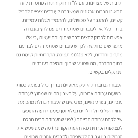
תרבות של מצויינות, עם לו"ז דחוק וחתירה מתמדת ליעד
הבא. זו תרבות ארגונית שמשדרת לעובדים ציפייה להכיל
קשיים, להתגבר על מכשולים, להתמיד ולגלות עמידות.
בדרך כלל אין לעובדים שמתמודדים עם לחץ בעבודה
אפשרות לפרוק לחצים דרך שיתוף והתייעצות ,כי אלו
מתפרשים כחולשה. לכן יש עובדים שמתמודדים לבד עם
מתחים וחרדות, ללא מנגנוני תמיכה. התחרותיות קיימת גם
בתוך החברה, מה שמונע שיתוף ותמיכה בעובדים
שנתקלים בקשיים.
העבודה בחברות הייטק מאופיינת בדרך כלל בעומס כמותי
,בשעות עבודה ארוכות, על חשבון החיים שמחוץ לעבודה.
עובדים, בפרט נשים, מרגישים שהעבודה גוזלת מהם את
החוייה של גידול הילדים ובילוי זמן עימם. ידועה התופעה
של לקחת עבודה הבייתה ( לפני שהעבודה בבית הפכה
למציאות הכרחית מאז הגעת הקורונה) מה שמטשטש את
הגבולות בין עבודה למשפחה ולדברים אחרים שרוצים