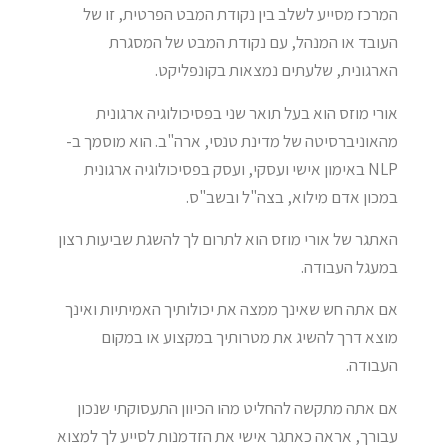
המרכז מסייע לשלב בין נקודת המבט הפרטית, זו של
העובד או המנהל, עם נקודת המבט של המסגרת
הארגונית, שלעתים נמצאות בקונפליקט.
אורי מוזס הוא בעל תואר שני בפסיכולוגיה ארגונית
מהאוניברסיטה של מדינת טנסי, ארה"ב. הוא מוסמך ב-
NLP באימון אישי ועסקי, ועסק בפסיכולוגיה ארגונית
במכון אדם מילוא, בצה"ל ובשב"ס.
האתגר של אורי מוזס הוא לתרום לך להשגת שביעות רצון
במעגל העבודה.
אם אתה חש שאינך ממצה את יכולותיך האמיתיות ואינך
מוצא דרך להשיג את מטרותיך במקצוע או במקום
העבודה.
אם אתה מתקשה להחליט מהו הכיוון התעסוקתי שנכון
עבורך, אראה כאתגר אישי את הזדמנות לסייע לך למצוא