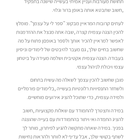
תחושת מעורבות ועניין אמיתי בעשייה שישנה בתפקיד
,חשוב שתבטא אותה באופן ברור וגלוי.
לעתים קרובות המראיין מבקש: "ספר לי על עצמך". מומלץ
להכין הצגה עצמית קצרה ,שבה אתה מנצל את ההזדמנות
לאפשר למראיין להכיר אותך ולספר באופםן פתוח על מה
שחשוב בחיים שלך, גם מעבר להיבטים של לימודים וניסיון
בעבודה. הצגה עצמית אקטיבית ושלמה מעידה על ביטחון
עצמי ויכולת לניהול עצמי.
מובן שחשוב להכין עצמך לשאלה מה עשית בתחום
ולשחזר התנסיויות רלונטיות בעשייה ,בלימודים פורמליים
ולמידה עצמית, כדי שתוכל להציג אירועים מוחשיים.
במידה ותצטרך להתמודד עם שאלות מקצועיות ,חשוב
להציג התמדה ואי ויתור בהתמודדות עם בעייה שהוצגה
בפניך. במידה שאתה מתקשה להגיע לפיתרון, מותר לך
לשתף בקושי שלך, אבל עדיף לא לוותר ולהראות נחישות