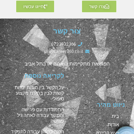
צרו קשר
חייגו עכשיו
צור קשר
0723932306
uri@career360.co.il
הפגישות מתקיימות בשוהם או בתל אביב
לקריאה נוספת
על הקשר בין חוויות ילדות
קשות לבין בחירת מקצוע
טיפולי
ניווט מהיר
התמודדות עם פרישה
והמשך עבודה לאחר גיל
בית
פרישה
אודות
הכנה לראיון עבודה לתפקיד
ייעוץ קריירה