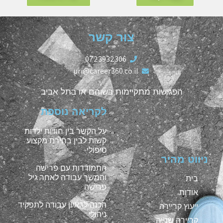
צור קשר
0723932306
uri@career360.co.il
הפגישות מתקיימות בשוהם או בתל אביב
לקריאה נוספת
על הקשר בין חוויות ילדות
קשות לבין בחירת מקצוע
טיפולי
ניווט מהיר
התמודדות עם פרישה
והמשך עבודה לאחר גיל
בית
פרישה
אודות
הכנה לראיון עבודה לתפקיד
ייעוץ קריירה
ניהולי
קריירה שנייה