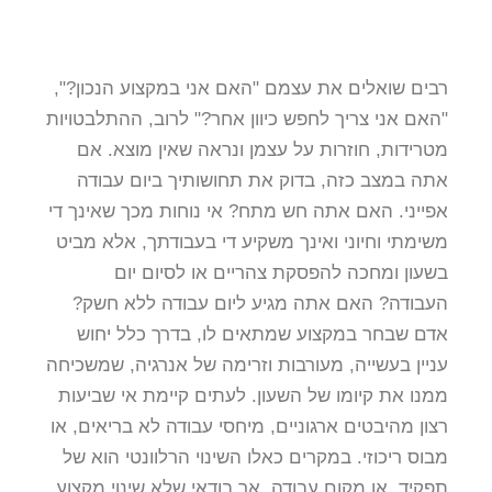
רבים שואלים את עצמם "האם אני במקצוע הנכון?",
"האם אני צריך לחפש כיוון אחר?" לרוב, ההתלבטויות
מטרידות, חוזרות על עצמן ונראה שאין מוצא. אם
אתה במצב כזה, בדוק את תחושותיך ביום עבודה
אפייני. האם אתה חש מתח? אי נוחות מכך שאינך די
משימתי וחיוני ואינך משקיע די בעבודתך, אלא מביט
בשעון ומחכה להפסקת צהריים או לסיום יום
העבודה? האם אתה מגיע ליום עבודה ללא חשק?
אדם שבחר במקצוע שמתאים לו, בדרך כלל יחוש
עניין בעשייה, מעורבות וזרימה של אנרגיה, שמשכיחה
ממנו את קיומו של השעון. לעתים קיימת אי שביעות
רצון מהיבטים ארגוניים, מיחסי עבודה לא בריאים, או
מבוס ריכוזי. במקרים כאלו השינוי הרלוונטי הוא של
תפקיד, או מקום עבודה, אך בודאי שלא שינוי מקצוע.