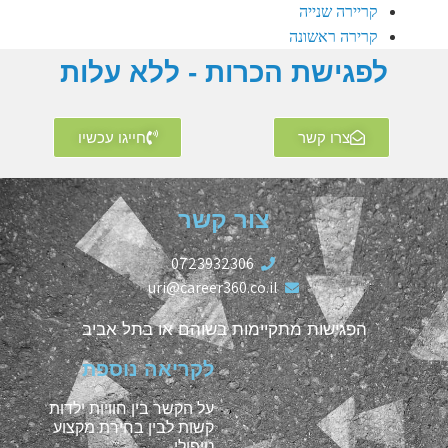
קריירה שנייה
קרירה ראשונה
לפגישת הכרות - ללא עלות
צרו קשר
חייגו עכשיו
צור קשר
0723932306
uri@career360.co.il
הפגישות מתקיימות בשוהם או בתל אביב
לקריאה נוספת
על הקשר בין חוויות ילדות
קשות לבין בחירת מקצוע
טיפולי