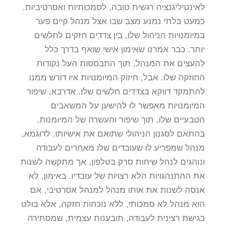
לאינטיליגנציה רגשית טובה, לסמכותיות ואסרטיביות.
כמעט בלתי נמנע מצב שבו אצל מנהל קיים פער
במיומנויות הניהול שלו, בין צדדים חזקים לחלשים
יותר. כבר אמרנו שאימון אישי שואף בדרך כלל
להעצים את המנהל, תוך התבססות העל נקודות
החוזקה שלו. אבל, חיזוק המיומנויות איו דורש ממנו
להתמקד דווקא בצדדים חלשים שלו. אדרבא, שיפור
המיומנויות מאפשר לו להישען על המשאבים
הטבעיים שלו, תוך שיפור והעשרה של המיומנות,
בהתאם לסגנון הניהולי שתואם את אישיותו. לדוגמא,
מנהל שמפריע לו שעובדים שלו מאחרים לעבודה
ונוהגים לנהל שיחות סרק בטלפון, אך מתקשה לשנות
את ההתנהגויות הלא רצויות של עובדיו. באימון, לא
אנסה לשנות את אותו מנהל למנהל אסרטיבי, אם
הוא מנהל לא סמכותי, ללא נוכחות חזקה, אלא בולט
בגישת רצינית לעבודה, תובענות עצמית, שמסתירה