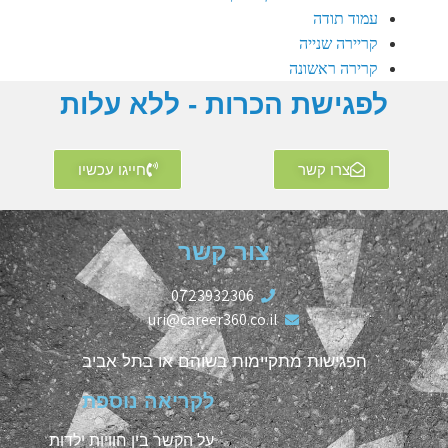
עמוד תודה
קריירה שנייה
קרירה ראשונה
לפגישת הכרות - ללא עלות
צרו קשר
חייגו עכשיו
צור קשר
0723932306
uri@career360.co.il
הפגישות מתקיימות בשוהם או בתל אביב
לקריאה נוספת
על הקשר בין חוויות ילדות