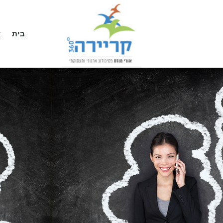
בית
א