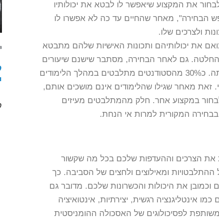
חור את המקצוע שיאפשר לו לבטא את יכולותיו
פש הבחירה", מאחר שהחיים עד כה לא אפשרו לו
ות ולצרכים שלו.
ואם את יכולותיהם ותכונות האישיות שלהם מתבטא
י
החלטה. גם לאחר הבחירה, מסתבר שישנם שיעורים
ל
גבוהים של אי שביעות רצון מהבחירה שנעשתה. כ30% מהסטודנטים מתלבטים במהלך הלימודים
י
י. זאת מאחר שגילו שהלימודים אינם מושכים אותם,
לבחור במקצוע אחר. חלק מהמתלבטים מעיזים
ק
בבחירה המקורית למרות אי הנחת.
ת את הצרכים וההעדפות שלכם בכל מה שקשור
התלבטויות ומאילוצים ולחצים של הסביבה. כך
וכמובן את היכולות והכשרונות שלכם. מדובר גם
 כמו אינטליגנציה רגשית, יצירתיות, אינטואיציה
שמשותפת לפסיכולוגים של האסכולה ההומניסטית