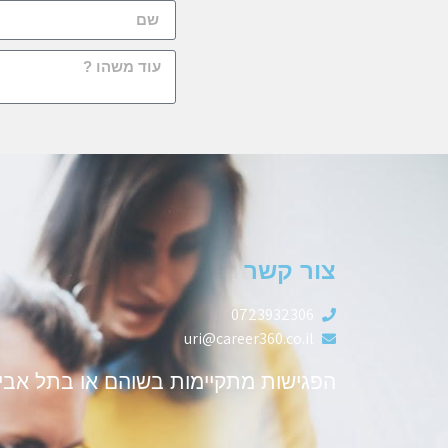
צור קשר
0723932306
uri@career360.co.il
הפגישות מתקיימות בשוהם או בתל אבי