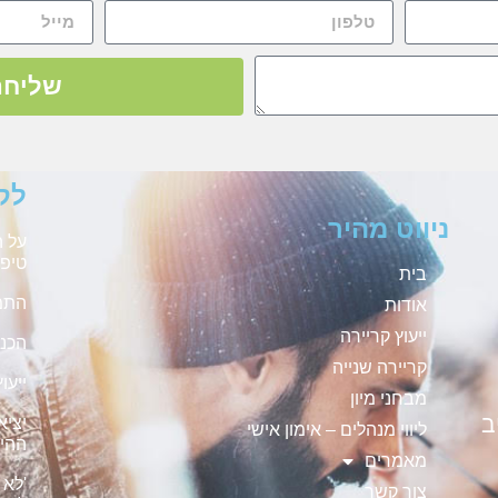
שליחה
לק
ניווט מהיר
על ה
טיפו
בית
התמו
אודות
ייעוץ קריירה
הכנה
קריירה שנייה
ייעו
מבחני מיון
ב
יציא
ליווי מנהלים – אימון אישי
ההיי
מאמרים
'לא 
צור קשר