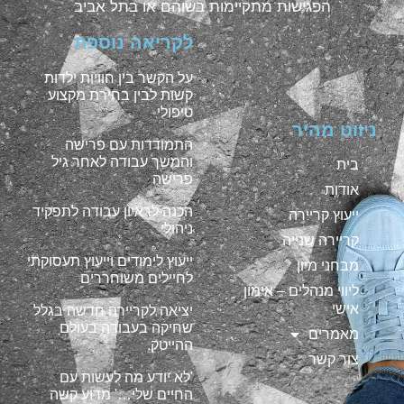
הפגישות מתקיימות בשוהם או בתל אביב
לקריאה נוספת
על הקשר בין חוויות ילדות
קשות לבין בחירת מקצוע
טיפולי
ניווט מהיר
התמודדות עם פרישה
והמשך עבודה לאחר גיל
בית
פרישה
אודות
הכנה לראיון עבודה לתפקיד
ייעוץ קריירה
ניהולי
קריירה שנייה
ייעוץ לימודים וייעוץ תעסוקתי
מבחני מיון
לחיילים משוחררים
ליווי מנהלים – אימון
אישי
יציאה לקריירה חדשה בגלל
שחיקה בעבודה בעולם
מאמרים
ההייטק.
צור קשר
'לא יודע מה לעשות עם
החיים שלי…' מדוע קשה