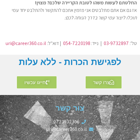
החלטתם לעשות משהו לטובת הקריירה שלכם? מצוין!
אז גם אם אתם מתלבטים אני מזמין אתכם להתקשר ולהתלבט יחד עמי
תוכלו ליצור עמי קשר בדרך הנוחה לכם:
טל':
03-9732897
| נייד:
054-7220198
| דוא"ל:
uri@career360.co.il
לפגישת הכרות - ללא עלות
צרו קשר
חייגו עכשיו
צור קשר
0723932306
uri@career360.co.il