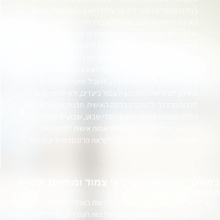
בכל התפקידים המובילים של עולם הייעוץ התעסוקתי, הייעוץ
הארגוני וליווי המנהלים, ולאחר שצבר ניסיון רב שנים כפסיכולוג
ארגוני, הוא הפך את הניסיון והידע הרבים שצבר לפרקטיקה
מדויקת וגמישה, שמסייעת למנהלים להגיע לשיא שלהם:
להגדיל את התפוקות של הצוותים שלהם בעזרת מיומנויות
ניהוליות מתאימות, לשכנע ולהעביר רעיונות בצורה בהירה
ונעימה, לגייס את הצוות לעשייה, להוביל שינויים ותהליכים
בארגון, לנהל את הזמן נכון ולעמוד ביעדים, ולא פחות חשוב –
ליהנות מהדרך ולהתקדם ברמה האישית. תכנית אימון למנהלים
כוללת פגישות אישיות תכופות (מדי שבוע, שבועיים או יותר –
בהתאם לצרכים), סימולציות מותאמות אישית לסיטואציות
חשובות, מפגשי הדרכה והכנה לקראת פרזנטציות ודיונים ועוד.
במהלך התכנית, תוך ליווי צמוד ומותאם אישית,
המנהל:
יפתח מיומנויות אישיות וניהוליות נדרשות כאחד: ניהול זמן, הטלת משימות
וחלוקת אחריות, הערכת תפקוד של צוות העובדים, ניהול דיונים, קבלת