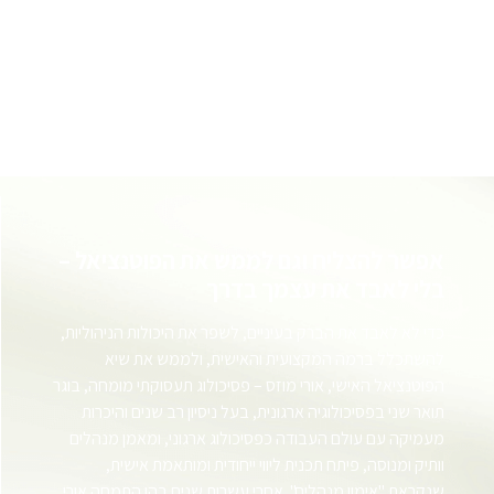
אפשר להצליח וגם לממש את הפוטנציאל –
בלי לאבד את עצמך בדרך
כדי לא לאבד את הברק בעיניים, לשפר את היכולות הניהוליות,
להשתכלל ברמה המקצועית והאישית, ולממש את שיא
הפוטנציאל האישי, אורי מוזס – פסיכולוג תעסוקתי מומחה, בוגר
תואר שני בפסיכולוגיה ארגונית, בעל ניסיון רב שנים והיכרות
מעמיקה עם עולם העבודה כפסיכולוג ארגוני, ומאמן מנהלים
וותיק ומנוסה, פיתח תכנית ליווי ייחודית ומותאמת אישית,
שנקראת "אימון מנהלים". אחרי עשרות שנים בהן התמחה אורי